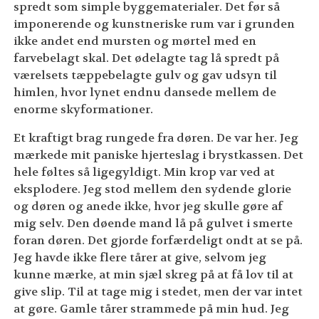
spredt som simple byggematerialer. Det før så
imponerende og kunstneriske rum var i grunden
ikke andet end mursten og mørtel med en
farvebelagt skal. Det ødelagte tag lå spredt på
værelsets tæppebelagte gulv og gav udsyn til
himlen, hvor lynet endnu dansede mellem de
enorme skyformationer.
Et kraftigt brag rungede fra døren. De var her. Jeg
mærkede mit paniske hjerteslag i brystkassen. Det
hele føltes så ligegyldigt. Min krop var ved at
eksplodere. Jeg stod mellem den sydende glorie
og døren og anede ikke, hvor jeg skulle gøre af
mig selv. Den døende mand lå på gulvet i smerte
foran døren. Det gjorde forfærdeligt ondt at se på.
Jeg havde ikke flere tårer at give, selvom jeg
kunne mærke, at min sjæl skreg på at få lov til at
give slip. Til at tage mig i stedet, men der var intet
at gøre. Gamle tårer strammede på min hud. Jeg