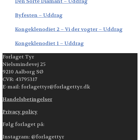
Den Sorte Diamant – Uddrag
Byfesten – Uddrag
Kongeklenodiet 2 – Vi der vogter – Uddrag
Kongeklenodiet 1 – Uddrag
Forlaget Tyr
Nielsmindevej 25
9210 Aalborg SØ
CVR: 43795317
E-mail: forlagettyr@forlagettyr.dk
Handelsbetingelser
Privacy policy
Følg forlaget på:
Instagram: @forlagettyr