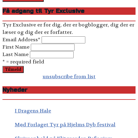
Få adgang til Tyr Exclusive
Tyr Exclusive er for dig, der er bogblogger, dig der er
læser og dig der er forfatter.
Email Address
*
First Name
Last Name
* = required field
unsubscribe from list
Nyheder
I Dragens Hale
Mød Forlaget Tyr på Hjelms Dyb festival