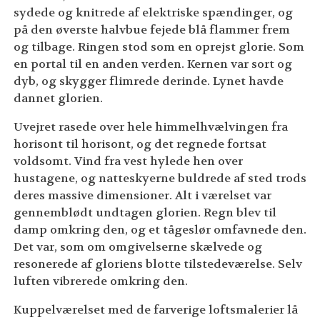
sydede og knitrede af elektriske spændinger, og
på den øverste halvbue fejede blå flammer frem
og tilbage. Ringen stod som en oprejst glorie. Som
en portal til en anden verden. Kernen var sort og
dyb, og skygger flimrede derinde. Lynet havde
dannet glorien.
Uvejret rasede over hele himmelhvælvingen fra
horisont til horisont, og det regnede fortsat
voldsomt. Vind fra vest hylede hen over
hustagene, og natteskyerne buldrede af sted trods
deres massive dimensioner. Alt i værelset var
gennemblødt undtagen glorien. Regn blev til
damp omkring den, og et tågeslør omfavnede den.
Det var, som om omgivelserne skælvede og
resonerede af gloriens blotte tilstedeværelse. Selv
luften vibrerede omkring den.
Kuppelværelset med de farverige loftsmalerier lå