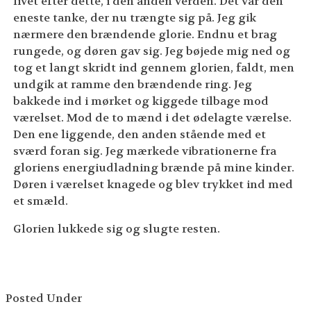
livet efter dette, i den anden verden. Det var den
eneste tanke, der nu trængte sig på. Jeg gik
nærmere den brændende glorie. Endnu et brag
rungede, og døren gav sig. Jeg bøjede mig ned og
tog et langt skridt ind gennem glorien, faldt, men
undgik at ramme den brændende ring. Jeg
bakkede ind i mørket og kiggede tilbage mod
værelset. Mod de to mænd i det ødelagte værelse.
Den ene liggende, den anden stående med et
sværd foran sig. Jeg mærkede vibrationerne fra
gloriens energiudladning brænde på mine kinder.
Døren i værelset knagede og blev trykket ind med
et smæld.
Glorien lukkede sig og slugte resten.
Posted Under