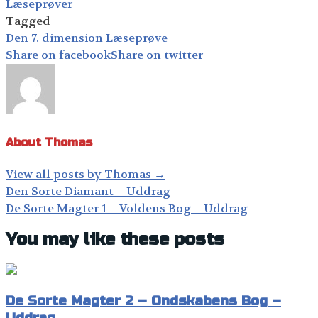
Læseprøver
Tagged
Den 7. dimension
Læseprøve
Share on facebook
Share on twitter
About Thomas
View all posts by Thomas
→
Post
Den Sorte Diamant – Uddrag
navigation
De Sorte Magter 1 – Voldens Bog – Uddrag
You may like these posts
De Sorte Magter 2 – Ondskabens Bog –