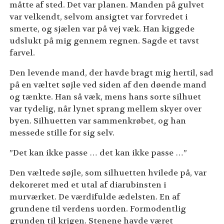
måtte af sted. Det var planen. Manden på gulvet
var velkendt, selvom ansigtet var forvredet i
smerte, og sjælen var på vej væk. Han kiggede
udslukt på mig gennem regnen. Sagde et tavst
farvel.
Den levende mand, der havde bragt mig hertil, sad
på en væltet søjle ved siden af den døende mand
og tænkte. Han så væk, mens hans sorte silhuet
var tydelig, når lynet sprang mellem skyer over
byen. Silhuetten var sammenkrøbet, og han
messede stille for sig selv.
”Det kan ikke passe … det kan ikke passe …”
Den væltede søjle, som silhuetten hvilede på, var
dekoreret med et utal af diarubinsten i
murværket. De værdifulde ædelsten. En af
grundene til verdens uorden. Formodentlig
grunden til krigen. Stenene havde været