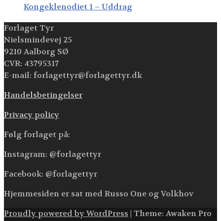
Kongeklenodiet 1 – Uddrag
Forlaget Tyr
Nielsmindevej 25
9210 Aalborg SØ
CVR: 43795317
E-mail: forlagettyr@forlagettyr.dk
Handelsbetingelser
Privacy policy
Følg forlaget på:
Instagram: @forlagettyr
Facebook: @forlagettyr
Hjemmesiden er sat med Russo One og Volkhov
Proudly powered by WordPress
|
Theme: Awaken Pro