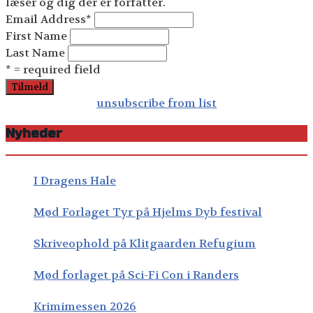
læser og dig der er forfatter.
Email Address
*
First Name
Last Name
* = required field
unsubscribe from list
Nyheder
I Dragens Hale
Mød Forlaget Tyr på Hjelms Dyb festival
Skriveophold på Klitgaarden Refugium
Mød forlaget på Sci-Fi Con i Randers
Krimimessen 2026