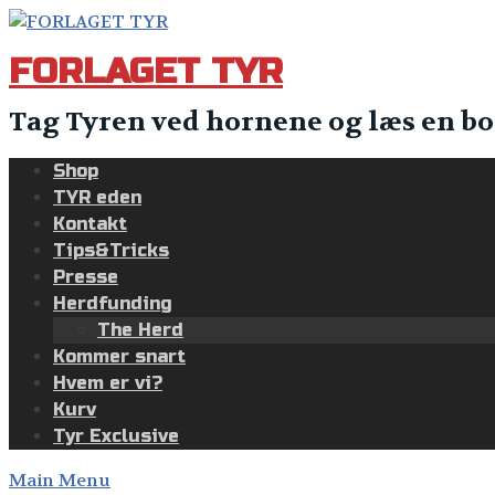
Skip
to
FORLAGET TYR
content
Tag Tyren ved hornene og læs en bo
Shop
TYR eden
Kontakt
Tips&Tricks
Presse
Herdfunding
The Herd
Kommer snart
Hvem er vi?
Kurv
Tyr Exclusive
Main Menu