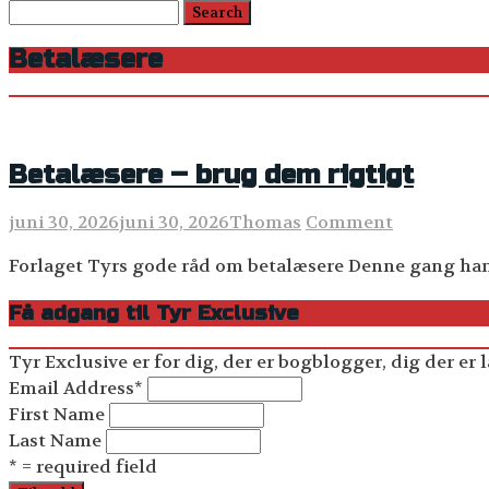
Betalæsere
Betalæsere – brug dem rigtigt
juni 30, 2026
juni 30, 2026
Thomas
Comment
Forlaget Tyrs gode råd om betalæsere Denne gang hand
Få adgang til Tyr Exclusive
Tyr Exclusive er for dig, der er bogblogger, dig der er l
Email Address
*
First Name
Last Name
* = required field