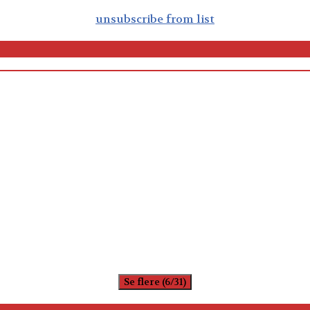
unsubscribe from list
Se flere (6/31)