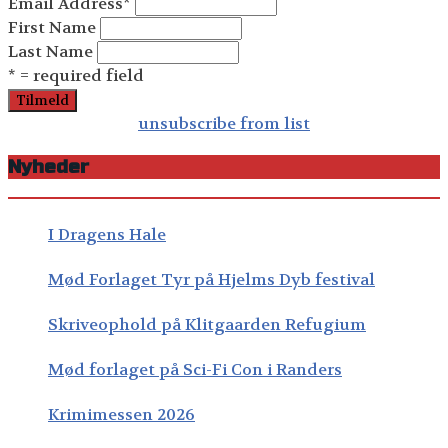
Email Address
*
First Name
Last Name
* = required field
unsubscribe from list
Nyheder
I Dragens Hale
Mød Forlaget Tyr på Hjelms Dyb festival
Skriveophold på Klitgaarden Refugium
Mød forlaget på Sci-Fi Con i Randers
Krimimessen 2026