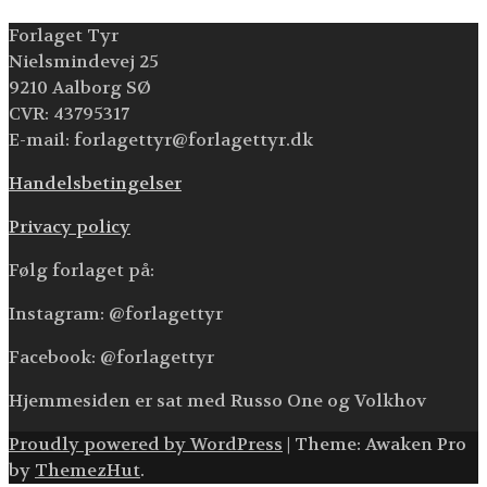
Forlaget Tyr
Nielsmindevej 25
9210 Aalborg SØ
CVR: 43795317
E-mail: forlagettyr@forlagettyr.dk
Handelsbetingelser
Privacy policy
Følg forlaget på:
Instagram: @forlagettyr
Facebook: @forlagettyr
Hjemmesiden er sat med Russo One og Volkhov
Proudly powered by WordPress
|
Theme: Awaken Pro
by
ThemezHut
.