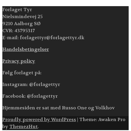
Forlaget Tyr
Nielsmindevej 25
9210 Aalborg SØ
CVR: 43795317
E-mail: forlagettyr@forlagettyr.dk
Handelsbetingelser
Privacy policy
Følg forlaget på:
Instagram: @forlagettyr
Facebook: @forlagettyr
Hjemmesiden er sat med Russo One og Volkhov
Proudly powered by WordPress
|
Theme: Awaken Pro
by
ThemezHut
.