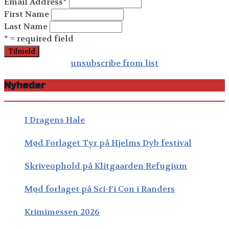
Email Address
*
First Name
Last Name
* = required field
unsubscribe from list
Nyheder
I Dragens Hale
Mød Forlaget Tyr på Hjelms Dyb festival
Skriveophold på Klitgaarden Refugium
Mød forlaget på Sci-Fi Con i Randers
Krimimessen 2026