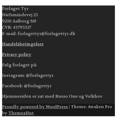
Forlaget Tyr
Nielsmindevej 25
9210 Aalborg SØ
CVR: 43795317
E-mail: forlagettyr@forlagettyr.dk
Handelsbetingelser
Privacy policy
Følg forlaget på:
Instagram: @forlagettyr
Facebook: @forlagettyr
Hjemmesiden er sat med Russo One og Volkhov
Proudly powered by WordPress
|
Theme: Awaken Pro
by
ThemezHut
.