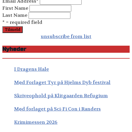
Email Address
*
First Name
Last Name
* = required field
unsubscribe from list
Nyheder
I Dragens Hale
Mød Forlaget Tyr på Hjelms Dyb festival
Skriveophold på Klitgaarden Refugium
Mød forlaget på Sci-Fi Con i Randers
Krimimessen 2026