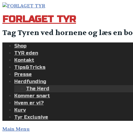
Skip
to
FORLAGET TYR
content
Tag Tyren ved hornene og læs en bo
Shop
TYR eden
Kontakt
Tips&Tricks
Presse
Herdfunding
The Herd
Kommer snart
Hvem er vi?
Kurv
Tyr Exclusive
Main Menu