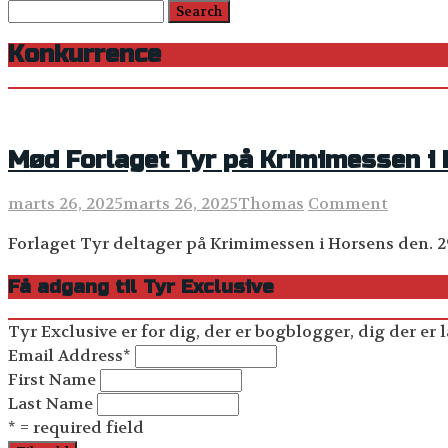
Konkurrence
Mød Forlaget Tyr på Krimimessen i
marts 26, 2025
marts 26, 2025
Thomas
Comment
Forlaget Tyr deltager på Krimimessen i Horsens den. 29.
Få adgang til Tyr Exclusive
Tyr Exclusive er for dig, der er bogblogger, dig der er l
Email Address
*
First Name
Last Name
* = required field