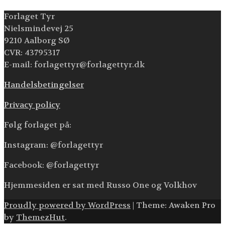
Forlaget Tyr
Nielsmindevej 25
9210 Aalborg SØ
CVR: 43795317
E-mail: forlagettyr@forlagettyr.dk
Handelsbetingelser
Privacy policy
Følg forlaget på:
Instagram: @forlagettyr
Facebook: @forlagettyr
Hjemmesiden er sat med Russo One og Volkhov
Proudly powered by WordPress
|
Theme: Awaken Pro
by
ThemezHut
.