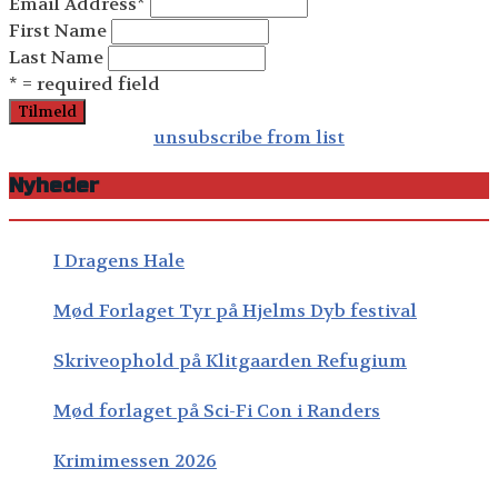
Email Address
*
First Name
Last Name
* = required field
unsubscribe from list
Nyheder
I Dragens Hale
Mød Forlaget Tyr på Hjelms Dyb festival
Skriveophold på Klitgaarden Refugium
Mød forlaget på Sci-Fi Con i Randers
Krimimessen 2026