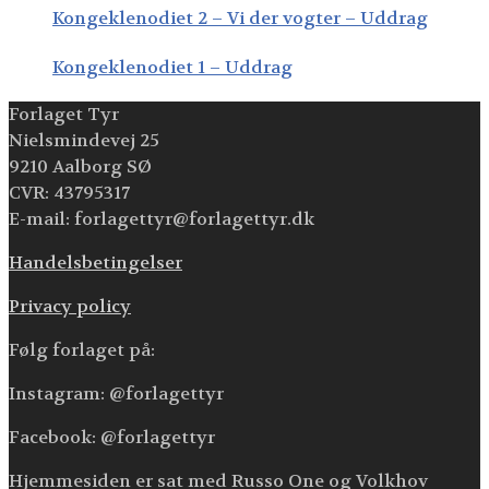
Kongeklenodiet 2 – Vi der vogter – Uddrag
Kongeklenodiet 1 – Uddrag
Forlaget Tyr
Nielsmindevej 25
9210 Aalborg SØ
CVR: 43795317
E-mail: forlagettyr@forlagettyr.dk
Handelsbetingelser
Privacy policy
Følg forlaget på:
Instagram: @forlagettyr
Facebook: @forlagettyr
Hjemmesiden er sat med Russo One og Volkhov