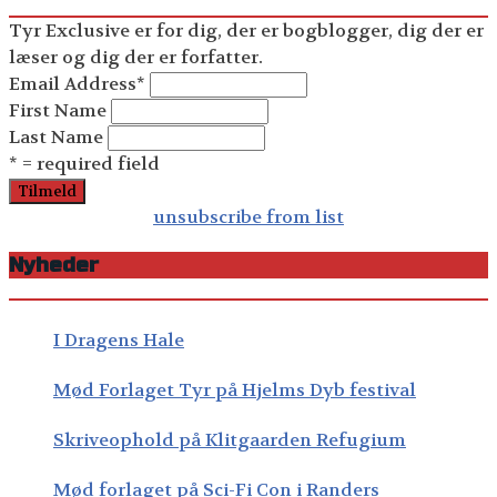
Tyr Exclusive er for dig, der er bogblogger, dig der er
læser og dig der er forfatter.
Email Address
*
First Name
Last Name
* = required field
unsubscribe from list
Nyheder
I Dragens Hale
Mød Forlaget Tyr på Hjelms Dyb festival
Skriveophold på Klitgaarden Refugium
Mød forlaget på Sci-Fi Con i Randers