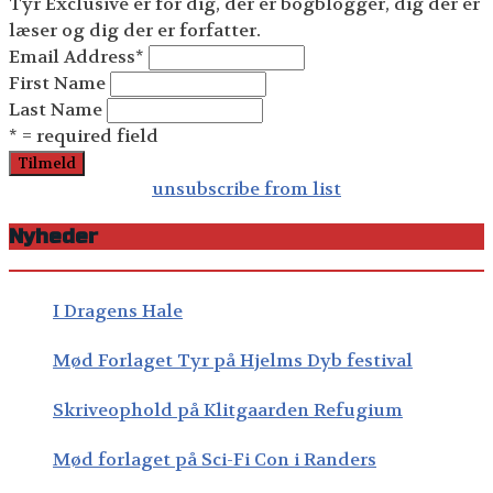
Tyr Exclusive er for dig, der er bogblogger, dig der er
læser og dig der er forfatter.
Email Address
*
First Name
Last Name
* = required field
unsubscribe from list
Nyheder
I Dragens Hale
Mød Forlaget Tyr på Hjelms Dyb festival
Skriveophold på Klitgaarden Refugium
Mød forlaget på Sci-Fi Con i Randers