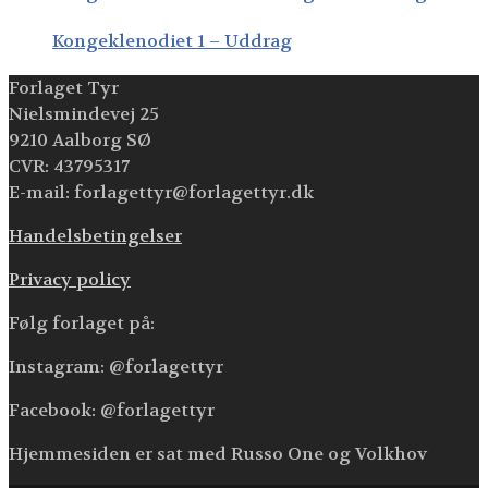
Kongeklenodiet 1 – Uddrag
Forlaget Tyr
Nielsmindevej 25
9210 Aalborg SØ
CVR: 43795317
E-mail: forlagettyr@forlagettyr.dk
Handelsbetingelser
Privacy policy
Følg forlaget på:
Instagram: @forlagettyr
Facebook: @forlagettyr
Hjemmesiden er sat med Russo One og Volkhov