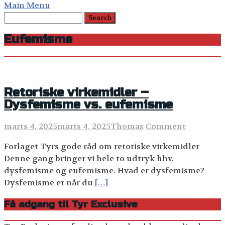
Main Menu
Eufemisme
Retoriske virkemidler –
Dysfemisme vs. eufemisme
marts 4, 2025
marts 4, 2025
Thomas
Comment
Forlaget Tyrs gode råd om retoriske virkemidler
Denne gang bringer vi hele to udtryk hhv.
dysfemisme og eufemisme. Hvad er dysfemisme?
Dysfemisme er når du
[…]
Få adgang til Tyr Exclusive