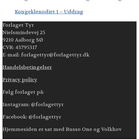
Kongeklenodiet 1 – Uddrag
Forlaget Tyr
Nielsmindevej 25
9210 Aalborg SØ
CVR: 43795317
E-mail: forlagettyr@forlagettyr.dk
Handelsbetingelser
Privacy policy
Følg forlaget på:
Instagram: @forlagettyr
Facebook: @forlagettyr
Hjemmesiden er sat med Russo One og Volkhov