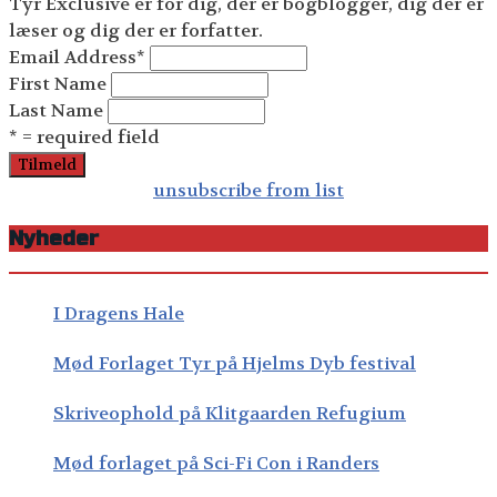
Tyr Exclusive er for dig, der er bogblogger, dig der er
læser og dig der er forfatter.
Email Address
*
First Name
Last Name
* = required field
unsubscribe from list
Nyheder
I Dragens Hale
Mød Forlaget Tyr på Hjelms Dyb festival
Skriveophold på Klitgaarden Refugium
Mød forlaget på Sci-Fi Con i Randers