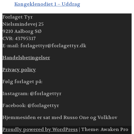
Kongeklenodiet 1 – Uddrag
Forlaget Tyr
Nielsmindevej 25
9210 Aalborg SØ
CVR: 43795317
E-mail: forlagettyr@forlagettyr.dk
Handelsbetingelser
Privacy policy
Følg forlaget på:
Instagram: @forlagettyr
Facebook: @forlagettyr
Hjemmesiden er sat med Russo One og Volkhov
Proudly powered by WordPress
|
Theme: Awaken Pro