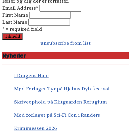
læser og dig der er forfatter.
Email Address
*
First Name
Last Name
* = required field
unsubscribe from list
Nyheder
I Dragens Hale
Mød Forlaget Tyr på Hjelms Dyb festival
Skriveophold på Klitgaarden Refugium
Mød forlaget på Sci-Fi Con i Randers
Krimimessen 2026