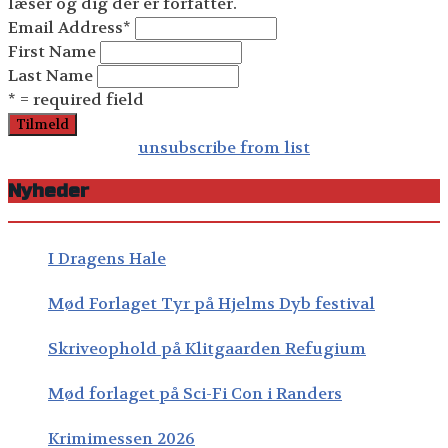
læser og dig der er forfatter.
Email Address
*
First Name
Last Name
* = required field
unsubscribe from list
Nyheder
I Dragens Hale
Mød Forlaget Tyr på Hjelms Dyb festival
Skriveophold på Klitgaarden Refugium
Mød forlaget på Sci-Fi Con i Randers
Krimimessen 2026