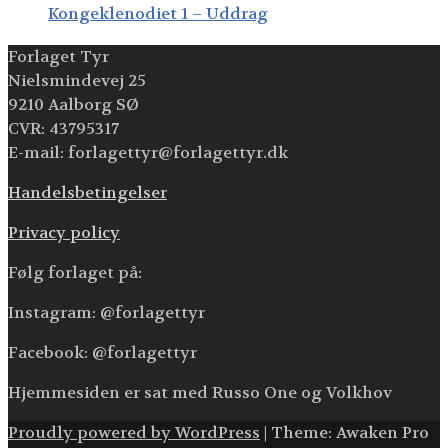
Kongeklenodiet 1 – Uddrag
Forlaget Tyr
Nielsmindevej 25
9210 Aalborg SØ
CVR: 43795317
E-mail: forlagettyr@forlagettyr.dk
Handelsbetingelser
Privacy policy
Følg forlaget på:
Instagram: @forlagettyr
Facebook: @forlagettyr
Hjemmesiden er sat med Russo One og Volkhov
Proudly powered by WordPress
|
Theme: Awaken Pro