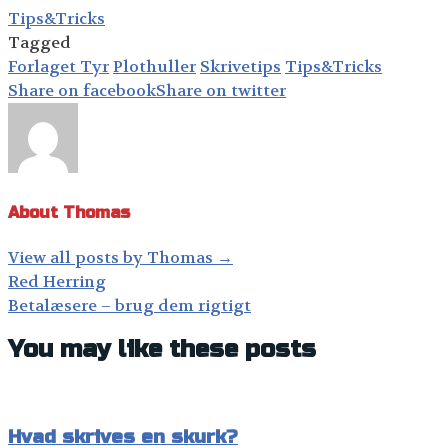
Tips&Tricks
Tagged
Forlaget Tyr
Plothuller
Skrivetips
Tips&Tricks
Share on facebook
Share on twitter
About Thomas
View all posts by Thomas
→
Post
Red Herring
navigation
Betalæsere – brug dem rigtigt
You may like these posts
Hvad skrives en skurk?