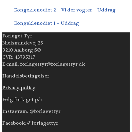
Kongeklenodiet 2 – Vi der vogter – Uddrag
Kongeklenodiet 1 – Uddrag
Forlaget Tyr
Nielsmindevej 25
9210 Aalborg SØ
CVR: 43795317
E-mail: forlagettyr@forlagettyr.dk
Handelsbetingelser
Privacy policy
Følg forlaget på:
Instagram: @forlagettyr
Facebook: @forlagettyr