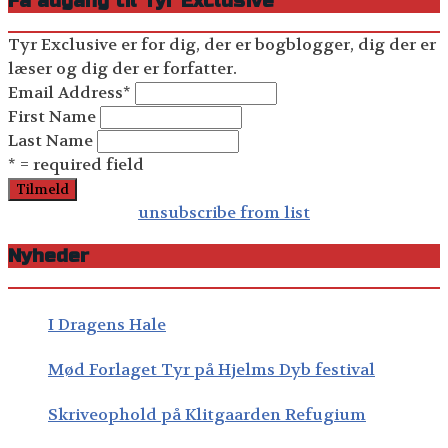
Få adgang til Tyr Exclusive
Tyr Exclusive er for dig, der er bogblogger, dig der er
læser og dig der er forfatter.
Email Address
*
First Name
Last Name
* = required field
unsubscribe from list
Nyheder
I Dragens Hale
Mød Forlaget Tyr på Hjelms Dyb festival
Skriveophold på Klitgaarden Refugium