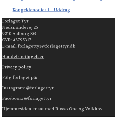
Kongeklenodiet 1 – Uddrag
Forlaget Tyr
Nielsmindevej 25
9210 Aalborg SØ
CVR: 43795317
E-mail: forlagettyr@forlagettyr.dk
Handelsbetingelser
Privacy policy
Følg forlaget på:
Instagram: @forlagettyr
Facebook: @forlagettyr
Hjemmesiden er sat med Russo One og Volkhov