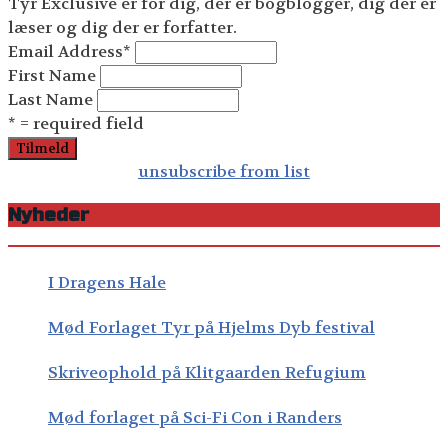
Tyr Exclusive er for dig, der er bogblogger, dig der er
læser og dig der er forfatter.
Email Address
*
First Name
Last Name
* = required field
unsubscribe from list
Nyheder
I Dragens Hale
Mød Forlaget Tyr på Hjelms Dyb festival
Skriveophold på Klitgaarden Refugium
Mød forlaget på Sci-Fi Con i Randers