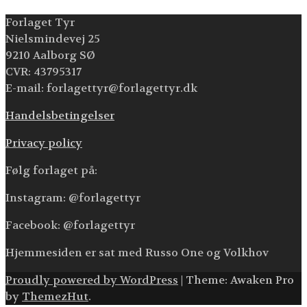
Forlaget Tyr
Nielsmindevej 25
9210 Aalborg SØ
CVR: 43795317
E-mail: forlagettyr@forlagettyr.dk
Handelsbetingelser
Privacy policy
Følg forlaget på:
Instagram: @forlagettyr
Facebook: @forlagettyr
Hjemmesiden er sat med Russo One og Volkhov
Proudly powered by WordPress
|
Theme: Awaken Pro
by
ThemezHut
.