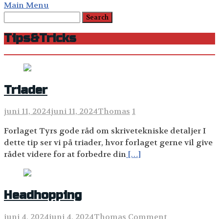
Main Menu
Tips&Tricks
Triader
juni 11, 2024
juni 11, 2024
Thomas
1
Forlaget Tyrs gode råd om skrivetekniske detaljer I
dette tip ser vi på triader, hvor forlaget gerne vil give
rådet videre for at forbedre din
[…]
Headhopping
juni 4, 2024
juni 4, 2024
Thomas
Comment