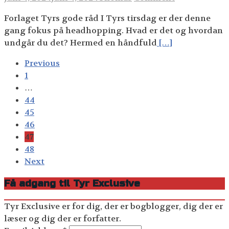
Forlaget Tyrs gode råd I Tyrs tirsdag er der denne
gang fokus på headhopping. Hvad er det og hvordan
undgår du det? Hermed en håndfuld
[…]
Posts
Previous
navigation
1
…
44
45
46
47
48
Next
Få adgang til Tyr Exclusive
Tyr Exclusive er for dig, der er bogblogger, dig der er
læser og dig der er forfatter.