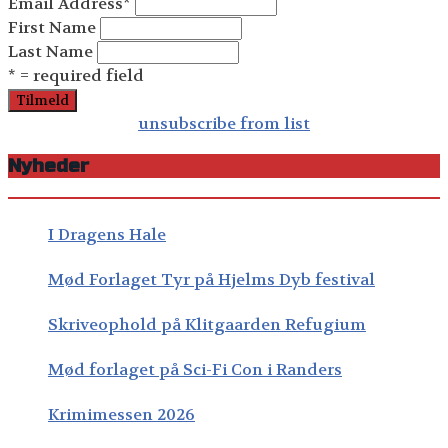
Email Address
*
First Name
Last Name
* = required field
unsubscribe from list
Nyheder
I Dragens Hale
Mød Forlaget Tyr på Hjelms Dyb festival
Skriveophold på Klitgaarden Refugium
Mød forlaget på Sci-Fi Con i Randers
Krimimessen 2026