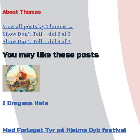
About Thomas
View all posts by Thomas
→
Post
Show Don’t Tell – del 2 af 3
navigation
Show Don’t Tell – del 3 af 3
You may like these posts
I Dragens Hale
Mød Forlaget Tyr på Hjelms Dyb festival