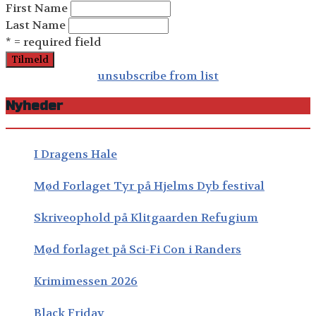
First Name
Last Name
* = required field
unsubscribe from list
Nyheder
I Dragens Hale
Mød Forlaget Tyr på Hjelms Dyb festival
Skriveophold på Klitgaarden Refugium
Mød forlaget på Sci-Fi Con i Randers
Krimimessen 2026
Black Friday