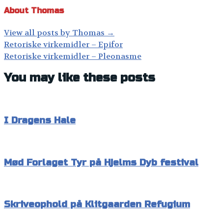
About Thomas
View all posts by Thomas
→
Post
Retoriske virkemidler – Epifor
navigation
Retoriske virkemidler – Pleonasme
You may like these posts
I Dragens Hale
Mød Forlaget Tyr på Hjelms Dyb festival
Skriveophold på Klitgaarden Refugium