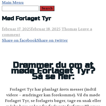
Main Menu
Mød Forlaget Tyr
februar 17, 2025
februar 18, 2025
Thomas
Leave a
comment
Share on facebook
Share on twitter
Drømmer du om at
møde Forlaget Tyr?
Så se her:
Forlaget Tyr har planlagt årets messer (indtil
videre – ændringer kan forekomme). Vil du møde
Forlaget Tyr, se forlagets bøger, tage en snak eller