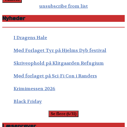
unsubscribe from list
Nyheder
I Dragens Hale
Mød Forlaget Tyr på Hjelms Dyb festival
Skriveophold på Klitgaarden Refugium
Mød forlaget på Sci-Fi Con i Randers
Krimimessen 2026
Black Friday
Se flere (6/31)
Læseprøver