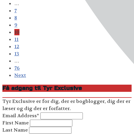
…
7
8
9
10
11
12
13
…
76
Next
Få adgang til Tyr Exclusive
Tyr Exclusive er for dig, der er bogblogger, dig der er
læser og dig der er forfatter.
Email Address
*
First Name
Last Name