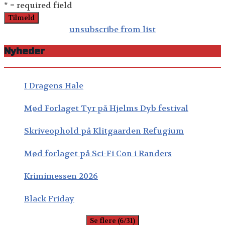
* = required field
unsubscribe from list
Nyheder
I Dragens Hale
Mød Forlaget Tyr på Hjelms Dyb festival
Skriveophold på Klitgaarden Refugium
Mød forlaget på Sci-Fi Con i Randers
Krimimessen 2026
Black Friday
Se flere (6/31)