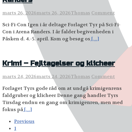
marts 26, 2026
marts 26, 2026
Thomas
Comment
Sci-Fi-Con Igen i år deltage Forlaget Tyr på Sci-Fi-
Con i Arena Randers. I år falder begivenheden i
Påsken d. 4.-5. april. Kom og besøg os
[…]
Krimi – Fejltagelser og klicheer
marts 24, 2026
marts 24, 2026
Thomas
Comment
Forlaget Tyrs gode råd om at undgå krimigenrens
faldgruber og klicheer Denne gang handler Tyrs
Tirsdag endnu en gang om krimigenren, men med
fokus på
[…]
Posts
Previous
navigation
1