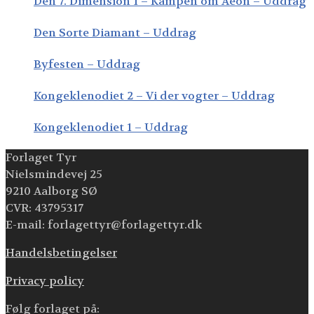
Den 7. Dimension 1 – Kampen om Aeon – Uddrag
Den Sorte Diamant – Uddrag
Byfesten – Uddrag
Kongeklenodiet 2 – Vi der vogter – Uddrag
Kongeklenodiet 1 – Uddrag
Forlaget Tyr
Nielsmindevej 25
9210 Aalborg SØ
CVR: 43795317
E-mail: forlagettyr@forlagettyr.dk
Handelsbetingelser
Privacy policy
Følg forlaget på: