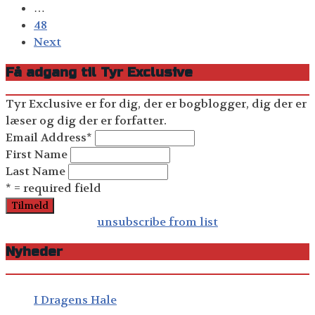
…
48
Next
Få adgang til Tyr Exclusive
Tyr Exclusive er for dig, der er bogblogger, dig der er
læser og dig der er forfatter.
Email Address
*
First Name
Last Name
* = required field
unsubscribe from list
Nyheder
I Dragens Hale