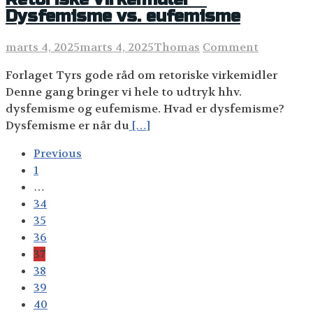
Dysfemisme vs. eufemisme
marts 4, 2025
marts 4, 2025
Thomas
Comment
Forlaget Tyrs gode råd om retoriske virkemidler
Denne gang bringer vi hele to udtryk hhv.
dysfemisme og eufemisme. Hvad er dysfemisme?
Dysfemisme er når du
[…]
Posts
Previous
navigation
1
…
34
35
36
37
38
39
40