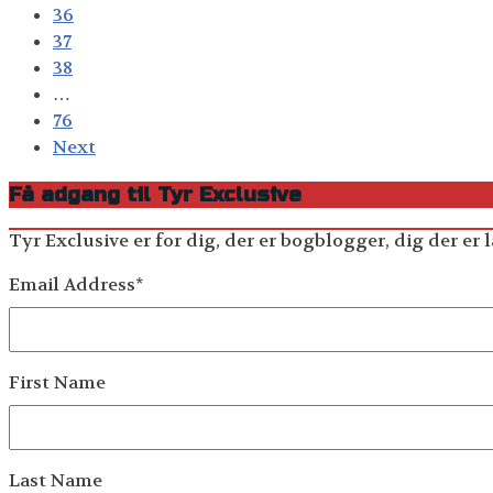
36
37
38
…
76
Next
Få adgang til Tyr Exclusive
Tyr Exclusive er for dig, der er bogblogger, dig der er l
Email Address
*
First Name
Last Name