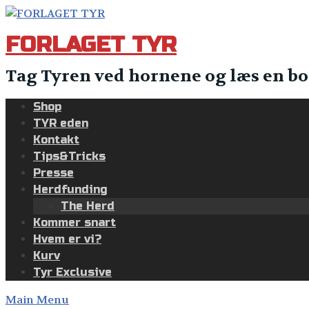
Skip
to
FORLAGET TYR
content
Tag Tyren ved hornene og læs en bo
Shop
TYR eden
Kontakt
Tips&Tricks
Presse
Herdfunding
The Herd
Kommer snart
Hvem er vi?
Kurv
Tyr Exclusive
Main Menu