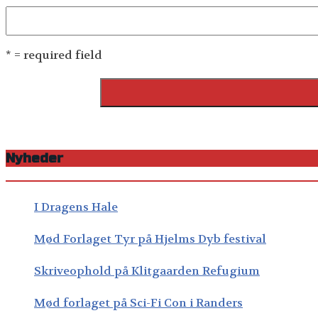
* = required field
Nyheder
I Dragens Hale
Mød Forlaget Tyr på Hjelms Dyb festival
Skriveophold på Klitgaarden Refugium
Mød forlaget på Sci-Fi Con i Randers