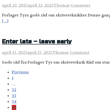
april 22, 2025
april 22, 2025
Thomas
Comment
Forlaget Tyrs gode råd om skriveteknikker Denne gang 
[…]
Enter late – leave early
april 15, 2025
april 15, 2025
Thomas
Comment
Gode råd fra Forlaget Tyr om skriveteknik Råd om start
Posts
Previous
navigation
1
…
32
33
34
35