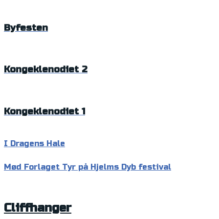
Byfesten
Kongeklenodiet 2
Kongeklenodiet 1
I Dragens Hale
Mød Forlaget Tyr på Hjelms Dyb festival
Cliffhanger