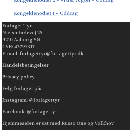
Kongeklenodiet 2 – Vi der vogter – Uddrag
Kongeklenodiet 1 – Uddrag
Forlaget Tyr
Nielsmindevej 25
9210 Aalborg SØ
CVR: 43795317
E-mail: forlagettyr@forlagettyr.dk
Handelsbetingelser
Privacy policy
Følg forlaget på:
Instagram: @forlagettyr
Facebook: @forlagettyr
Hjemmesiden er sat med Russo One og Volkhov