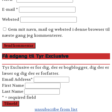
E-mail
*
Websted
Gem mit navn, mail og websted i denne browser til
næste gang jeg kommenterer.
Få adgang til Tyr Exclusive
Tyr Exclusive er for dig, der er bogblogger, dig der er
læser og dig der er forfatter.
Email Address
*
First Name
Last Name
* = required field
unsubscribe from list