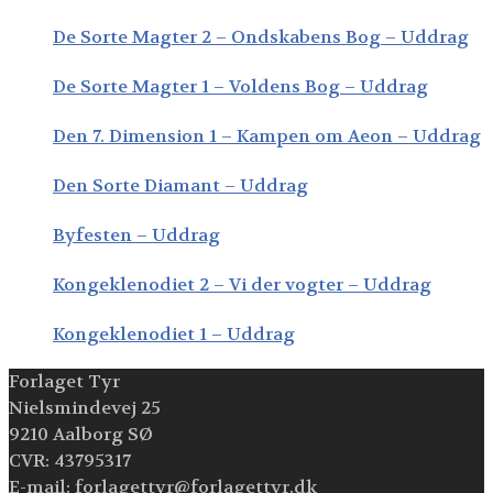
De Sorte Magter 2 – Ondskabens Bog – Uddrag
De Sorte Magter 1 – Voldens Bog – Uddrag
Den 7. Dimension 1 – Kampen om Aeon – Uddrag
Den Sorte Diamant – Uddrag
Byfesten – Uddrag
Kongeklenodiet 2 – Vi der vogter – Uddrag
Kongeklenodiet 1 – Uddrag
Forlaget Tyr
Nielsmindevej 25
9210 Aalborg SØ
CVR: 43795317
E-mail: forlagettyr@forlagettyr.dk