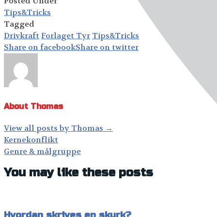
Posted Under
Tips&Tricks
Tagged
Drivkraft
Forlaget Tyr
Tips&Tricks
Share on facebook
Share on twitter
About Thomas
View all posts by Thomas
→
Post
Kernekonflikt
navigation
Genre & målgruppe
You may like these posts
Hvordan skrives en skurk?