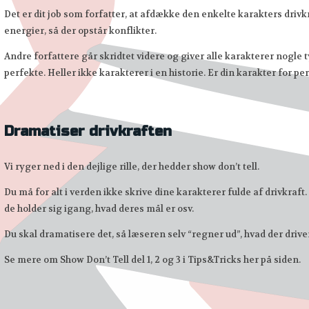
Det er dit job som forfatter, at afdække den enkelte karakters driv
energier, så der opstår konflikter.
Andre forfattere går skridtet videre og giver alle karakterer nogle
perfekte. Heller ikke karakterer i en historie. Er din karakter for per
Dramatiser drivkraften
Vi ryger ned i den dejlige rille, der hedder show don’t tell.
Du må for alt i verden ikke skrive dine karakterer fulde af drivkraft.
de holder sig igang, hvad deres mål er osv.
Du skal dramatisere det, så læseren selv “regner ud”, hvad der drive
Se mere om Show Don’t Tell del 1, 2 og 3 i Tips&Tricks her på siden.