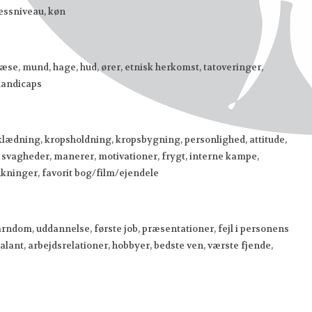
nessniveau, køn
, næse, mund, hage, hud, ører, etnisk herkomst, tatoveringer,
 handicaps
eklædning, kropsholdning, kropsbygning, personlighed, attitude,
ker, svagheder, manerer, motivationer, frygt, interne kampe,
ninger, favorit bog/film/ejendele
ndom, uddannelse, første job, præsentationer, fejl i personens
alant, arbejdsrelationer, hobbyer, bedste ven, værste fjende,