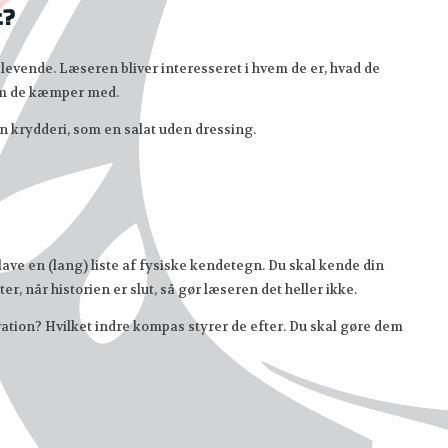
t?
e levende. Læseren bliver interesseret i hvem de er, hvad de
som de kæmper med.
n krydderi, som en salat uden dressing.
lave en (lang) liste af fysiske kendetegn. Du skal kende din
r, når historien er slut, så gør læseren det heller ikke.
vation? Hvilket indre kompas styrer de efter. Du skal gøre dem