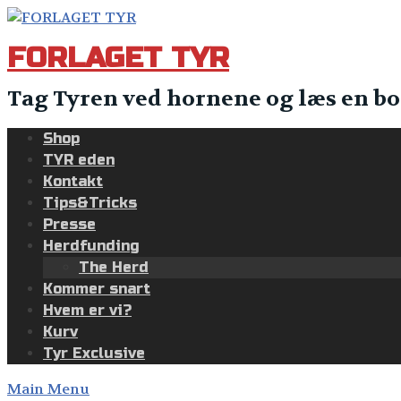
Skip
to
FORLAGET TYR
content
Tag Tyren ved hornene og læs en bo
Shop
TYR eden
Kontakt
Tips&Tricks
Presse
Herdfunding
The Herd
Kommer snart
Hvem er vi?
Kurv
Tyr Exclusive
Main Menu