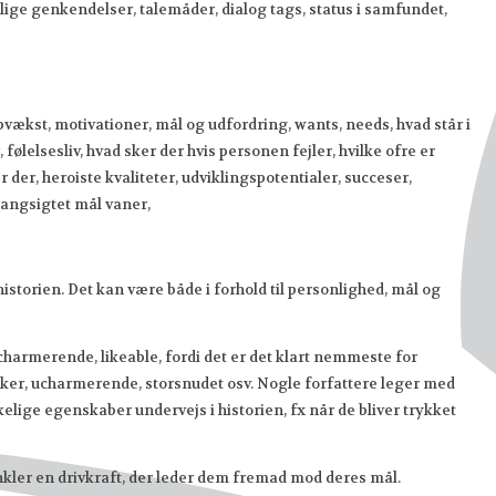
lige genkendelser, talemåder, dialog tags, status i samfundet,
 opvækst, motivationer, mål og udfordring, wants, needs, hvad står i
følelsesliv, hvad sker der hvis personen fejler, hvilke ofre er
 der, heroiste kvaliteter, udviklingspotentialer, succeser,
 langsigtet mål vaner,
historien. Det kan være både i forhold til personlighed, mål og
 charmerende, likeable, fordi det er det klart nemmeste for
kker, ucharmerende, storsnudet osv. Nogle forfattere leger med
lige egenskaber undervejs i historien, fx når de bliver trykket
nkler en drivkraft, der leder dem fremad mod deres mål.