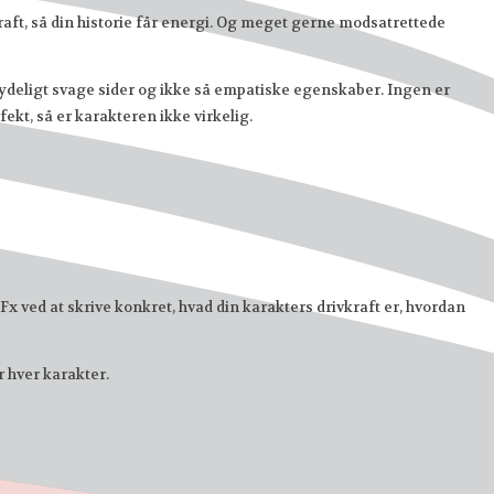
kraft, så din historie får energi. Og meget gerne modsatrettede
 tydeligt svage sider og ikke så empatiske egenskaber. Ingen er
fekt, så er karakteren ikke virkelig.
 Fx ved at skrive konkret, hvad din karakters drivkraft er, hvordan
r hver karakter.