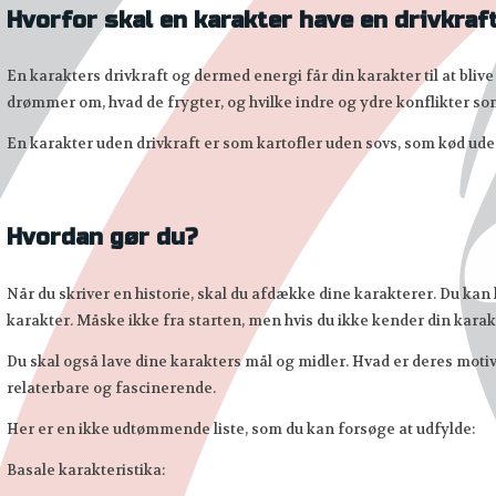
Hvorfor skal en karakter have en drivkraf
En karakters drivkraft og dermed energi får din karakter til at bliv
drømmer om, hvad de frygter, og hvilke indre og ydre konflikter 
En karakter uden drivkraft er som kartofler uden sovs, som kød ude
Hvordan gør du?
Når du skriver en historie, skal du afdække dine karakterer. Du kan 
karakter. Måske ikke fra starten, men hvis du ikke kender din karakte
Du skal også lave dine karakters mål og midler. Hvad er deres moti
relaterbare og fascinerende.
Her er en ikke udtømmende liste, som du kan forsøge at udfylde:
Basale karakteristika: