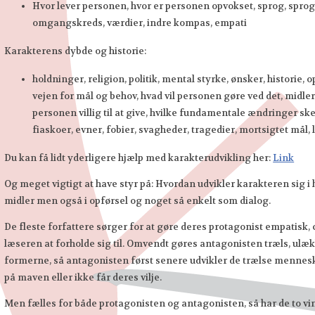
Hvor lever personen, hvor er personen opvokset, sprog, sprog
omgangskreds, værdier, indre kompas, empati
Karakterens dybde og historie:
holdninger, religion, politik, mental styrke, ønsker, historie,
vejen for mål og behov, hvad vil personen gøre ved det, midler, 
personen villig til at give, hvilke fundamentale ændringer sker
fiaskoer, evner, fobier, svagheder, tragedier, mortsigtet mål,
Du kan få lidt yderligere hjælp med karakterudvikling her:
Link
Og meget vigtigt at have styr på: Hvordan udvikler karakteren sig i 
midler men også i opførsel og noget så enkelt som dialog.
De fleste forfattere sørger for at gøre deres protagonist empatisk,
læseren at forholde sig til. Omvendt gøres antagonisten træls, ulæ
formerne, så antagonisten først senere udvikler de trælse menneske
på maven eller ikke får deres vilje.
Men fælles for både protagonisten og antagonisten, så har de to vi