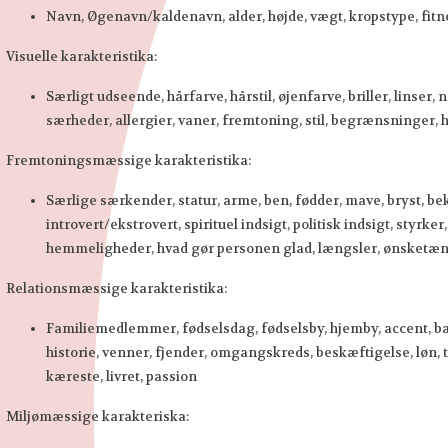
Navn, Øgenavn/kaldenavn, alder, højde, vægt, kropstype, fit
Visuelle karakteristika:
Særligt udseende, hårfarve, hårstil, øjenfarve, briller, linser
særheder, allergier, vaner, fremtoning, stil, begrænsninger,
Fremtoningsmæssige karakteristika:
Særlige særkender, statur, arme, ben, fødder, mave, bryst, b
introvert/ekstrovert, spirituel indsigt, politisk indsigt, styr
hemmeligheder, hvad gør personen glad, længsler, ønsketænk
Relationsmæssige karakteristika:
Familiemedlemmer, fødselsdag, fødselsby, hjemby, accent, bar
historie, venner, fjender, omgangskreds, beskæftigelse, løn, t
kæreste, livret, passion
Miljømæssige karakteriska: